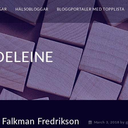
GAR
HÄLSOBLOGGAR
BLOGGPORTALER MED TOPPLISTA
ELEINE
 Falkman Fredrikson
March 3, 2018
by
m