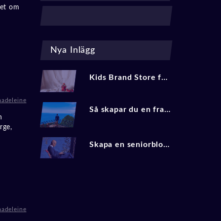
ket om
Nya Inlägg
Kids Brand Store för bloggare: så driver du trafik och affiliate‑intäkter med barnmode 2025
adeleine
Så skapar du en framgångsrik reseblogg 2025
n
rge,
Skapa en seniorblogg och tjäna pengar
adeleine