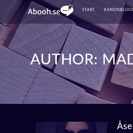
START
KÄNDISBLOG
AUTHOR:
MAD
Åse