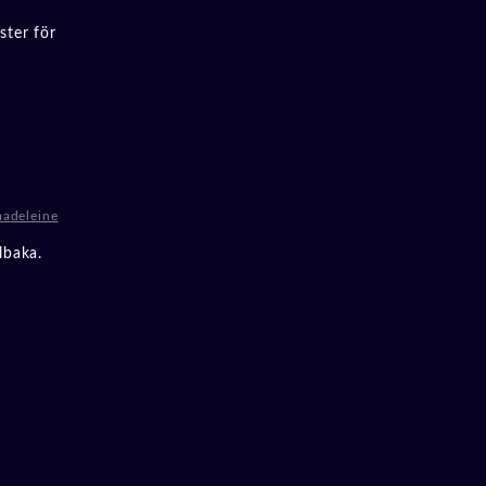
ster för
adeleine
lbaka.