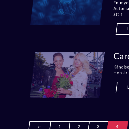
En myck
Automat
att f
Car
Kändise
Hon är 
←
1
2
3
4