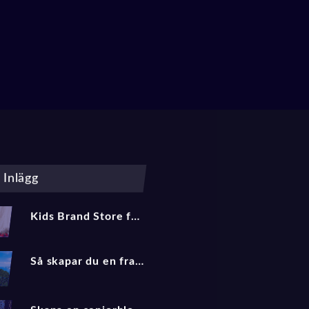
Posts
navigation
 Inlägg
Kids Brand Store för bloggare: så driver du trafik och affiliate‑intäkter med barnmode 2025
Så skapar du en framgångsrik reseblogg 2025