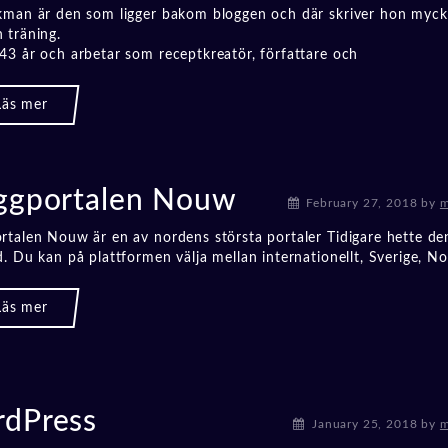
kman är den som ligger bakom bloggen och där skriver hon myc
 träning.
43 år och arbetar som receptkreatör, författare och
ggportalen Nouw
February 27, 2018
by
m
rtalen Nouw är en av nordens största portaler Tidigare hette de
d. Du kan på plattformen välja mellan internationellt, Sverige, No
dPress
January 25, 2018
by
m