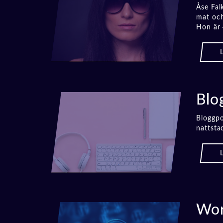
Åse Fal
mat och
Hon är 
Blo
Bloggpo
nattsta
Wor