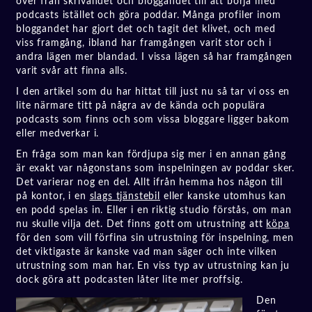
över från skrivandet och bloggandet till att börja med
podcasts istället och göra poddar. Många profiler inom
bloggandet har gjort det och tagit det klivet, och med
viss framgång, ibland har framgången varit stor och i
andra lägen mer blandad. I vissa lägen så har framgången
varit svår att finna alls.
I den artikel som du har hittat till just nu så tar vi oss en
lite närmare titt på några av de kända och populära
podcasts som finns och som vissa bloggare ligger bakom
eller medverkar i.
En fråga som man kan fördjupa sig mer i en annan gång
är exakt var någonstans som inspelningen av poddar sker.
Det varierar nog en del. Allt ifrån hemma hos någon till
på kontor, i en
slags tjänstebil
eller kanske utomhus kan
en podd spelas in. Eller i en riktig studio förstås, om man
nu skulle vilja det. Det finns gott om utrustning att
köpa
för den som vill förfina sin utrustning för inspelning, men
det viktigaste är kanske vad man säger och inte vilken
utrustning som man har. En viss typ av utrustning kan ju
dock göra att podcasten låter lite mer proffsig.
Den