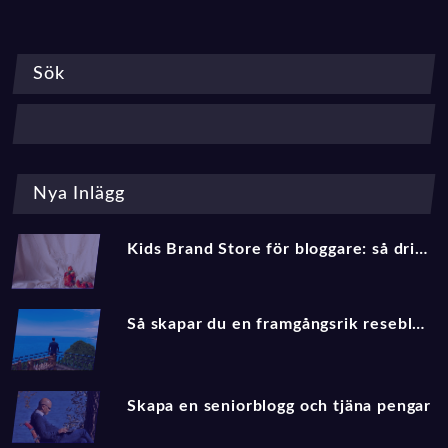
Sök
Nya Inlägg
Kids Brand Store för bloggare: så driver du trafik och affiliate‑intäkter med barnmode 2025
Så skapar du en framgångsrik reseblogg 2025
Skapa en seniorblogg och tjäna pengar