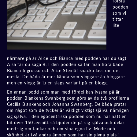
första
podden
som vi
tittar
lite
närmare på är Alice och Bianca med podden har du sagt
A så får du säga B. I den podden så får man höra både
Bianca Ingrosso och Alice Stenlöf snacka loss om det
mesta. De båda är mer kända som vloggare än bloggare
men en vlogg är ju en slags variant på en blogg.
En annan podd som man med fördel kan lyssna på är
podden Blankens Swanberg som görs av de två profilerna
Cecilia Blankens och Johanna Swanberg. De båda pratar
om något som de tycker är väldigt viktigt själva, nämligen
sig själva. I den egocentriska podden som nu har nått en
bit över 150 avsnitt så bjuder de på sig själva och delar
med sig om tankar och om sina egna liv. Mode och
skönhet är två andra ämnen som har sin givna plats i