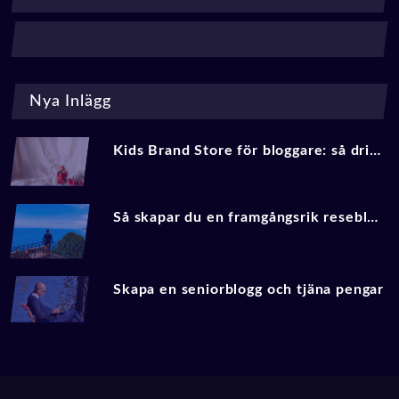
Nya Inlägg
Kids Brand Store för bloggare: så driver du trafik och affiliate‑intäkter med barnmode 2025
Så skapar du en framgångsrik reseblogg 2025
Skapa en seniorblogg och tjäna pengar