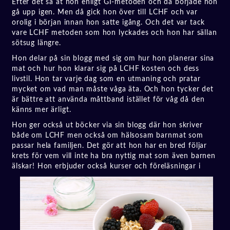
Efter det så åt hon enligt GI-metoden och då började hon
gå upp igen. Men då gick hon över till LCHF och var
orolig i början innan hon satte igång. Och det var tack
vare LCHF metoden som hon lyckades och hon har sällan
sötsug längre.
Hon delar på sin blogg med sig om hur hon planerar sina
mat och hur hon klarar sig på LCHF kosten och dess
livstil. Hon tar varje dag som en utmaning och pratar
mycket om vad man måste våga äta. Och hon tycker det
är bättre att använda måttband istället för våg då den
känns mer ärligt.
Hon ger också ut böcker via sin blogg där hon skriver
både om LCHF men också om hälsosam barnmat som
passar hela familjen. Det gör att hon har en bred följar
krets för vem vill inte ha bra nyttig mat som även barnen
älskar! Hon erbjuder också kurser och föreläsni
ngar i