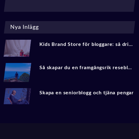
Nya Inlägg
Kids Brand Store för bloggare: så driver du trafik och affiliate‑intäkter med barnmode 2025
Så skapar du en framgångsrik reseblogg 2025
Skapa en seniorblogg och tjäna pengar