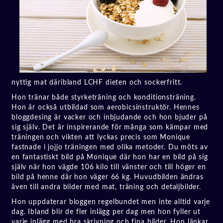
nyttig mat däribland LCHF dieten och sockerfritt.
Hon tränar både styrketräning och konditionsträning.
Hon är också utbildad som aerobicsinstruktör. Hennes
bloggdesing är vacker och inbjudande och hon bjuder på
sig själv. Det är inspirerande för många som kämpar med
träningen och vikten att lyckas precis som Monique
fastnade i jojjo träningen med olika metoder. Du möts av
en fantastiskt bild på Monique där hon har en bild på sig
själv när hon vägde 106 kilo till vänster och till höger en
bild på henne där hon väger 66 kg. Huvudbilden ändras
även till andra bilder med mat, träning och detaljbilder.
Hon uppdaterar bloggen regelbundet men inte alltid varje
dag. Ibland blir de fler inlägg per dag men hon fyller ut
varje inlägg med bra skrivning och fina bilder. Hon länkar